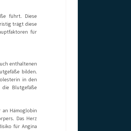
e führt. Diese 
stig trägt diese 
ptfaktoren für 
uch enthaltenen 
tgefäße bilden. 
esterin in den 
die Blutgefäße 
r an Hämoglobin 
rpers. Das Herz 
siko für Angina 