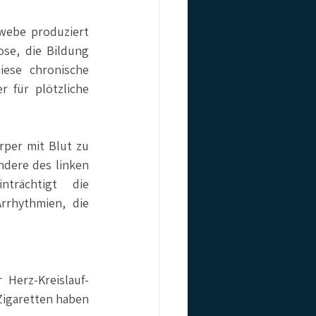
webe produziert 
se, die Bildung 
ese chronische 
 für plötzliche 
per mit Blut zu 
dere des linken 
nträchtigt die 
rhythmien, die 
 Herz-Kreislauf-
igaretten haben 