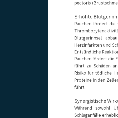
pectoris (Brustschme
Erhöhte Blutgerin
Rauchen fördert die
Thrombozytenaktivitä
Blutgerinnsel abbau
Herzinfarkten und Sch
Entzündliche Reaktio
Rauchen fördert die 
führt zu Schäden an
Risiko für tödliche H
Proteine in den Zelle
führt.
Synergistische Wir
Während sowohl Übe
Schlaganfälle erhebli