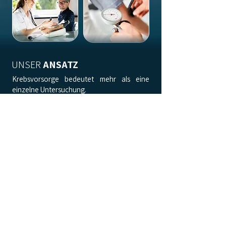
UNSER
ANSATZ
Krebsvorsorge bedeutet mehr als eine
einzelne Untersuchung.
Sie ist Teil eines durchdachten
Präventionskonzepts, das Diagnostik,
Beratung und persönliche Betreuung
miteinander verbindet.
Im Rahmen unseres
Kompletten
Gesundheitschecks
bieten wir Ihnen eine
moderne, strukturierte und sichere
Möglichkeit, sich umfassend auf mögliche
Risikofaktoren und Frühzeichen von
Krebserkrankungen untersuchen zu lassen
– individuell abgestimmt und ärztlich