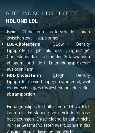
GUTE UND SCHLECHTE FETTE
–
HDL UND LDL
Beim Cholesterin unterscheidet man
zwischen zwei Hauptformen:
LDL-Cholesterin
(„Low Density
Lipoprotein“) gilt als das „ungünstige“
Cholesterin, da es sich an den Gefäßwänden
ablagern und dort Entzündungsprozesse
auslösen kann.
HDL-Cholesterin
(„High Density
Lipoprotein“) wirkt dagegen schützend, weil
es überschüssiges Cholesterin aus dem Blut
abtransportiert.
Ein ungünstiges Verhältnis von LDL zu HDL
kann die Entstehung von Arteriosklerose
beschleunigen. Entscheidend ist daher nicht
nur der Gesamtcholesterinwert, sondern das
Zusammenspiel dieser beiden Werte.