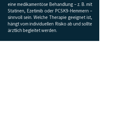
eine medikamentöse Behandlung – z. B. mit
Statinen, Ezetimib oder PCSK9-Hemmern –
sinnvoll sein. Welche Therapie geeignet ist,
hängt vom individuellen Risiko ab und sollte
ärztlich begleitet werden.
UNSER FAZIT
Ein ausgewogener Cholesterinspiegel ist
entscheidend für gesunde Gefäße und ein
starkes Herz. Da erhöhte Werte meist keine
Beschwerden verursachen, ist die
regelmäßige Kontrolle im Rahmen eines
Gesundheitschecks der beste Weg, um
Risiken rechtzeitig zu erkennen und
vorzubeugen.
Für eine gezielte Untersuchung Ihrer
Blutfettwerte bieten wir in unserer
Praxisklinik einen
Cholesterin-Check