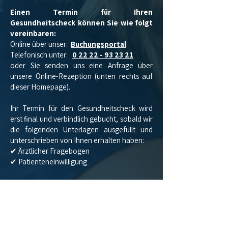
Einen Termin für Ihren
Gesundheitscheck können Sie wie folgt
vereinbaren:
Online über unser:
Buchungsportal
Telefonisch unter:
0 22 22 - 93 23 21
oder Sie senden uns eine Anfrage über
unsere Online-Rezeption (unten rechts auf
dieser Homepage).
Ihr Termin für den Gesundheitscheck wird
erst final und verbindlich gebucht, sobald wir
die folgenden Unterlagen ausgefüllt und
unterschrieben von Ihnen erhalten haben:
✔ Ärztlicher Fragebogen
✔ Patienteneinwilligung
Dies erleichtert die Abläufe vor Ort und stellt
sicher, dass Ihre Untersuchung optimal
vorbereitet ist. Ohne diese Unterlagen kann
der Termin nicht verbindlich reserviert
werden. Sie erhalten die Formulare nach