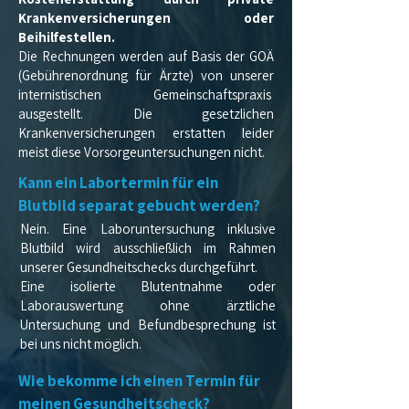
Krankenversicherungen oder
Beihilfestellen.
Die Rechnungen werden auf Basis der GOÄ
(Gebührenordnung für Ärzte) von unserer
internistischen Gemeinschaftspraxis
ausgestellt. Die gesetzlichen
Krankenversicherungen erstatten leider
meist diese Vorsorgeuntersuchungen nicht.
Kann ein Labortermin für ein
Blutbild separat gebucht werden?
Nein. Eine Laboruntersuchung inklusive
Blutbild wird ausschließlich im Rahmen
unserer Gesundheitschecks durchgeführt.
Eine isolierte Blutentnahme oder
Laborauswertung ohne ärztliche
Untersuchung und Befundbesprechung ist
bei uns nicht möglich.
Wie bekomme ich einen Termin für
meinen Gesundheitscheck?