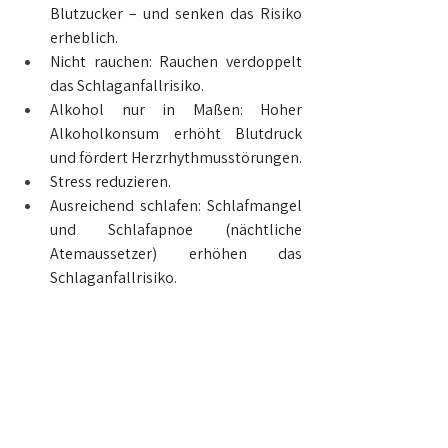
Blutzucker – und senken das Risiko 
erheblich.
Nicht rauchen: Rauchen verdoppelt 
das Schlaganfallrisiko.
Alkohol nur in Maßen: Hoher 
Alkoholkonsum erhöht Blutdruck 
und fördert Herzrhythmusstörungen.
Stress reduzieren.
Ausreichend schlafen: Schlafmangel 
und Schlafapnoe (nächtliche 
Atemaussetzer) erhöhen das 
Schlaganfallrisiko.
Was bringen Vorsorgeuntersuchungen 
zur Vorbeugung von Schlaganfällen?
Neben einem gesunden Lebensstil sind 
regelmäßige 
Vorsorgeuntersuchungen
die beste Maßnahme, um Risikofaktoren 
früh zu erkennen und einem Schlaganfall 